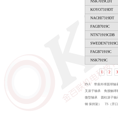
NSK7019CDT
KOYO7319DT
NACHI7319DT
FAGB7019C
NTN71919CDB
SWEDEN71919C
FAGB71919C
NSK7919C
1
2
3
INA
带座外球面球轴
叉滚子轴承
角接触球
微型轴承
圆柱滚子轴
钢 保持架）
TS（开