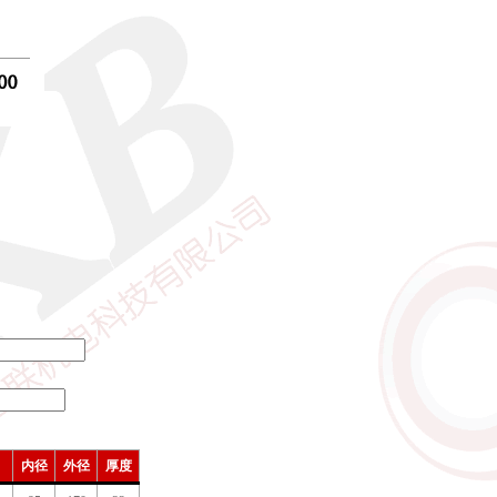
内径
外径
厚度