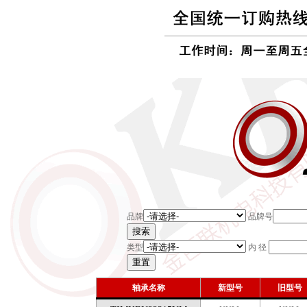
品牌
品牌号
类型
内 径
轴承名称
新型号
旧型号